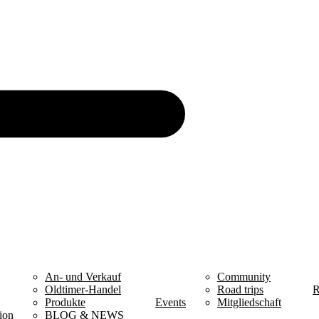
An- und Verkauf
Community
Oldtimer-Handel
Road trips
R
Produkte
Events
Mitgliedschaft
ion
BLOG & NEWS