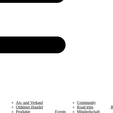
An- und Verkauf
Community
Oldtimer-Handel
Road trips
R
Produkte
Events
Mitgliedschaft